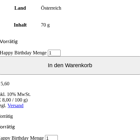
Land
Österreich
Inhalt
70 g
Vorrätig
Happy Birthday Menge
In den Warenkorb
5,60
nkl. 10% MwSt.
€
8,00
/ 100 g)
zgl.
Versand
orrätig
orrätig
appy Birthday Menge