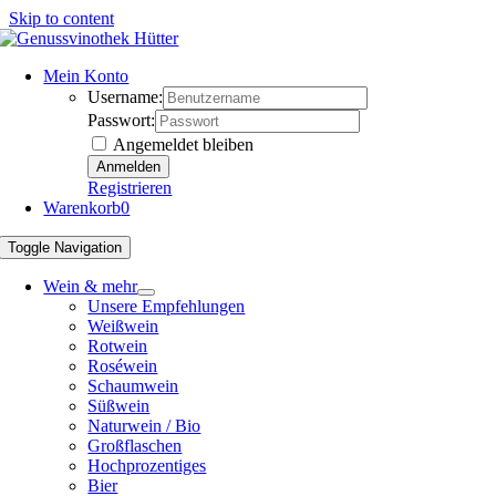
Skip to content
Mein Konto
Username:
Passwort:
Angemeldet bleiben
Registrieren
Warenkorb
0
Toggle Navigation
Wein & mehr
Unsere Empfehlungen
Weißwein
Rotwein
Roséwein
Schaumwein
Süßwein
Naturwein / Bio
Großflaschen
Hochprozentiges
Bier