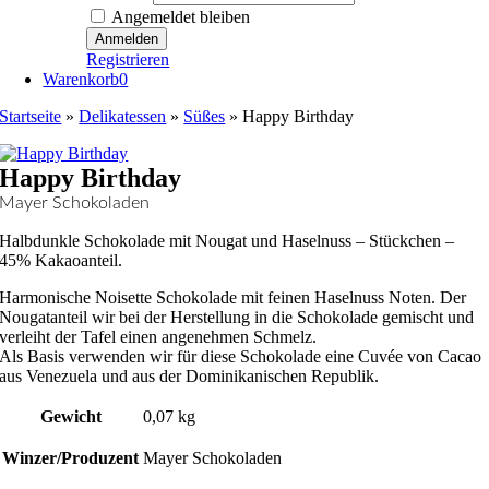
Angemeldet bleiben
Registrieren
Warenkorb
0
Startseite
»
Delikatessen
»
Süßes
»
Happy Birthday
Happy Birthday
Mayer Schokoladen
Halbdunkle Schokolade mit Nougat und Haselnuss – Stückchen –
45% Kakaoanteil.
Harmonische Noisette Schokolade mit feinen Haselnuss Noten. Der
Nougatanteil wir bei der Herstellung in die Schokolade gemischt und
verleiht der Tafel einen angenehmen Schmelz.
Als Basis verwenden wir für diese Schokolade eine Cuvée von Cacao
aus Venezuela und aus der Dominikanischen Republik.
Gewicht
0,07 kg
Winzer/Produzent
Mayer Schokoladen