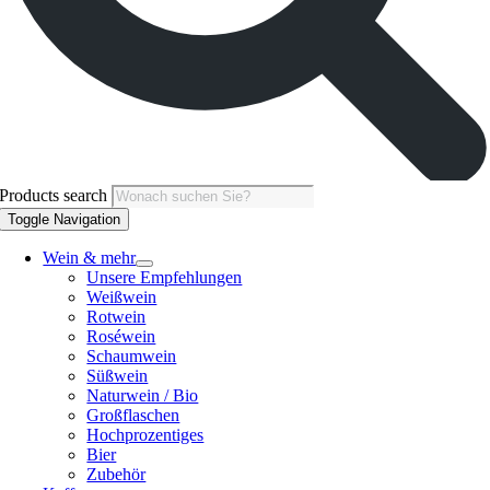
Products search
Toggle Navigation
Wein & mehr
Unsere Empfehlungen
Weißwein
Rotwein
Roséwein
Schaumwein
Süßwein
Naturwein / Bio
Großflaschen
Hochprozentiges
Bier
Zubehör