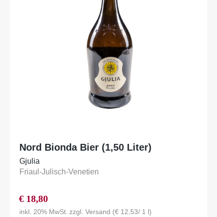
Nord Bionda Bier (1,50 Liter)
Gjulia
Friaul-Julisch-Venetien
€
18,80
inkl. 20% MwSt.
zzgl.
Versand
(
€
12,53
/ 1 l)