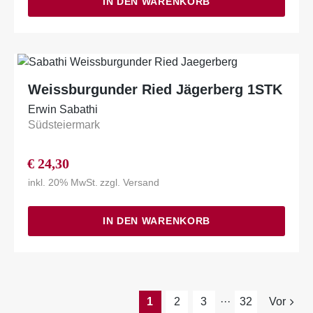
IN DEN WARENKORB
Weissburgunder Ried Jägerberg 1STK
Erwin Sabathi
Südsteiermark
€
24,30
inkl. 20% MwSt.
zzgl.
Versand
IN DEN WARENKORB
1
2
3
···
32
Vor