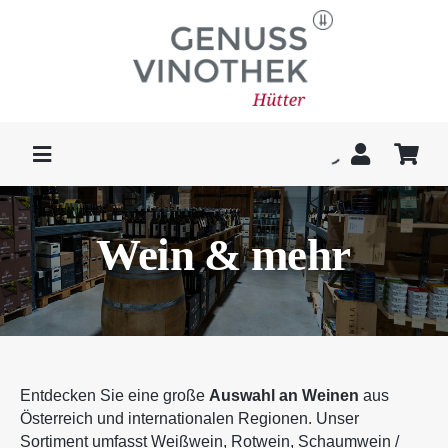
Skip
to
content
Toggle
Navigation
WEIN & MEHR
Wein & mehr
KAFFEE
DELIKATESSEN
Entdecken Sie eine große
Auswahl an Weinen
aus
GESCHENKE
Österreich und inter­nationalen Regionen. Unser
Sortiment umfasst
Weißwein
,
Rotwein
,
Schaum­wein
/