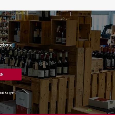
gebote
EN
immungen
.