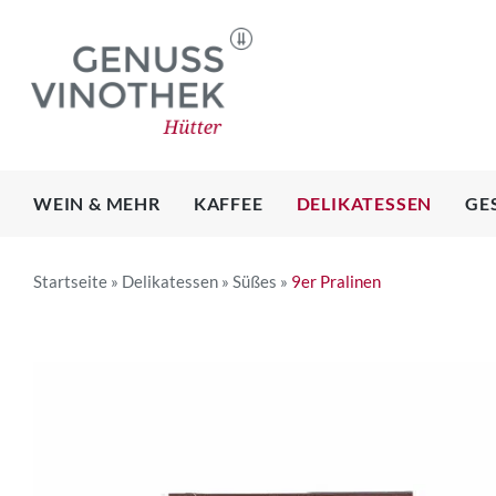
Skip
to
content
WEIN & MEHR
KAFFEE
DELIKATESSEN
GE
Startseite
»
Delikatessen
»
Süßes
»
9er Pralinen