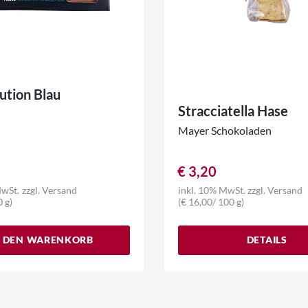
ution Blau
Stracciatella Hase
Mayer Schokoladen
€
3,20
MwSt.
zzgl.
Versand
inkl. 10% MwSt.
zzgl.
Versand
0 g)
(
€
16,00
/ 100 g)
N DEN WARENKORB
DETAILS