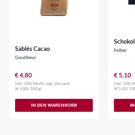
Schokol
Sablés Cacao
Felber
Goulibeur
€
4,80
€
5,10
inkl. 10% MwSt.
zzgl.
Versand
inkl. 10% 
(
€
4,80
/ 100 g)
(
€
5,10
/ 10
IN DEN WARENKORB
I