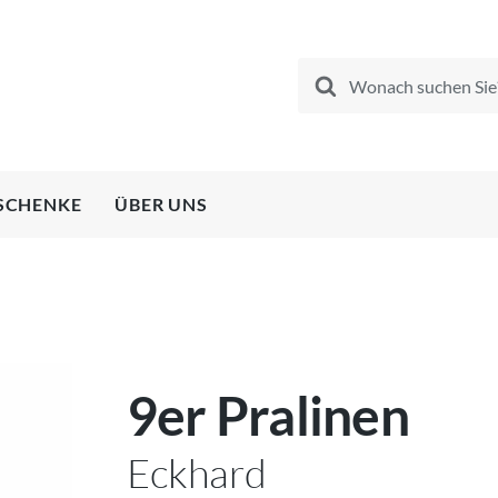
Products
search
SCHENKE
ÜBER UNS
9er Pralinen
Eckhard