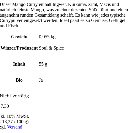
Unser Mango Curry enthält Ingwer, Kurkuma, Zimt, Macis und
natürlich feinste Mango, was zu einer dezenten Süße führt und einen
angenehm runden Gesamtklang schafft. Es kann wie jedes typische
Currypulver eingesetzt werden. Ideal passt es zu Gemüse, Geflügel
und Fisch.
Gewicht
0,055 kg
Winzer/Produzent
Soul & Spice
Inhalt
55 g
Bio
Ja
Nicht vorrätig
7,30
nkl. 10% MwSt.
€
13,27
/ 100 g)
zgl.
Versand