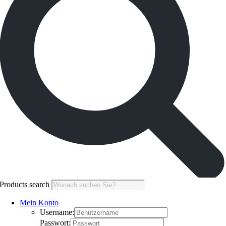
Products search
Mein Konto
Username:
Passwort: