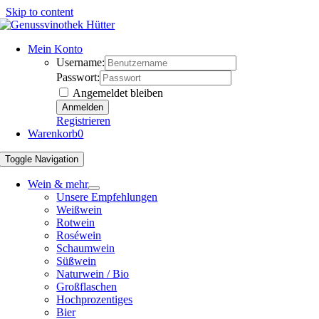
Skip to content
Mein Konto
Username:
Passwort:
Angemeldet bleiben
Registrieren
Warenkorb
0
Toggle Navigation
Wein & mehr
Unsere Empfehlungen
Weißwein
Rotwein
Roséwein
Schaumwein
Süßwein
Naturwein / Bio
Großflaschen
Hochprozentiges
Bier