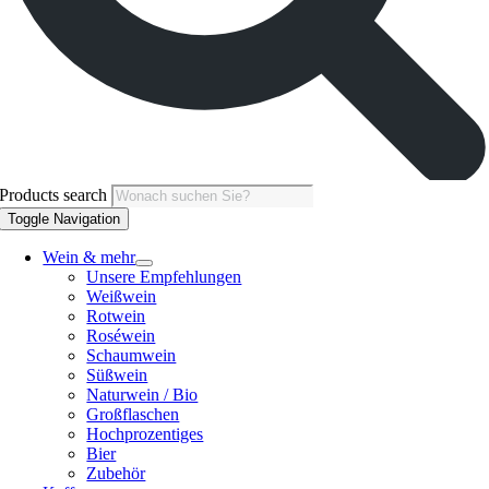
Products search
Toggle Navigation
Wein & mehr
Unsere Empfehlungen
Weißwein
Rotwein
Roséwein
Schaumwein
Süßwein
Naturwein / Bio
Großflaschen
Hochprozentiges
Bier
Zubehör