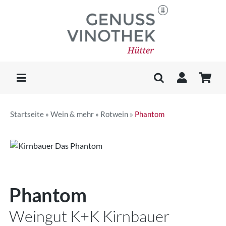
Skip
to
content
Toggle
Navigation
WEIN & MEHR
Startseite
»
Wein & mehr
»
Rotwein
»
Phantom
KAFFEE
DELIKATESSEN
Phantom
GESCHENKE
Weingut K+K Kirnbauer