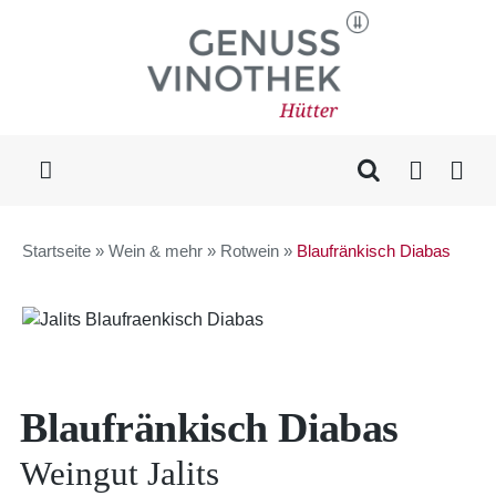
Skip
to
content
Toggle
Navigation
WEIN & MEHR
Startseite
»
Wein & mehr
»
Rotwein
»
Blaufränkisch Diabas
KAFFEE
DELIKATESSEN
Blaufränkisch Diabas
GESCHENKE
Weingut Jalits