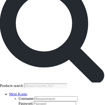
Products search
Mein Konto
Username:
Passwort: