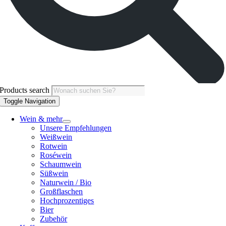
Products search
Toggle Navigation
Wein & mehr
Unsere Empfehlungen
Weißwein
Rotwein
Roséwein
Schaumwein
Süßwein
Naturwein / Bio
Großflaschen
Hochprozentiges
Bier
Zubehör