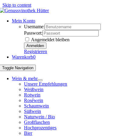
Skip to content
Mein Konto
Username:
Passwort:
Angemeldet bleiben
Registrieren
Warenkorb
0
Toggle Navigation
Wein & mehr
Unsere Empfehlungen
Weißwein
Rotwein
Roséwein
Schaumwein
Süßwein
Naturwein / Bio
Großflaschen
Hochprozentiges
Bier