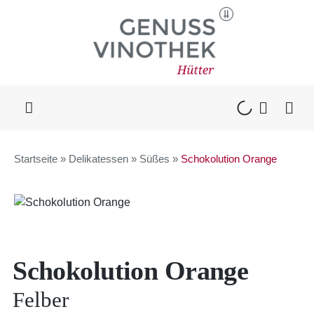
Skip
to
content
Toggle
Navigation
WEIN & MEHR
Startseite
»
Delikatessen
»
Süßes
»
Schokolution Orange
KAFFEE
DELIKATESSEN
Schokolution Orange
GESCHENKE
Felber