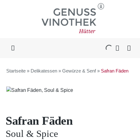
Skip
to
content
Toggle
Navigation
WEIN & MEHR
Startseite
»
Delikatessen
»
Gewürze & Senf
»
Safran Fäden
KAFFEE
DELIKATESSEN
Safran Fäden
GESCHENKE
Soul & Spice