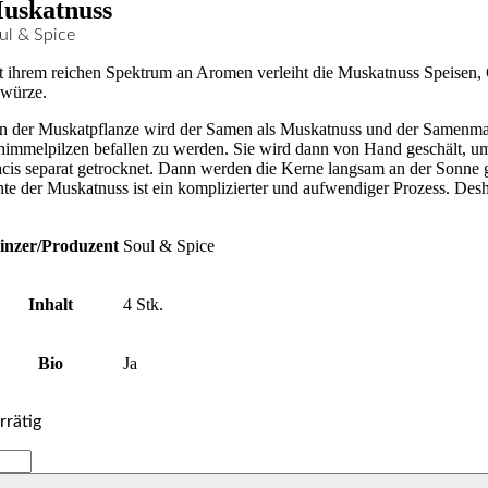
uskatnuss
ul & Spice
t ihrem reichen Spektrum an Aromen verleiht die Muskatnuss Speisen, 
würze.
n der Muskatpflanze wird der Samen als Muskatnuss und der Samenmant
himmelpilzen befallen zu werden. Sie wird dann von Hand geschält, um
cis separat getrocknet. Dann werden die Kerne langsam an der Sonne get
nte der Muskatnuss ist ein komplizierter und aufwendiger Prozess. Des
inzer/Produzent
Soul & Spice
Inhalt
4 Stk.
Bio
Ja
rrätig
skatnuss
nge