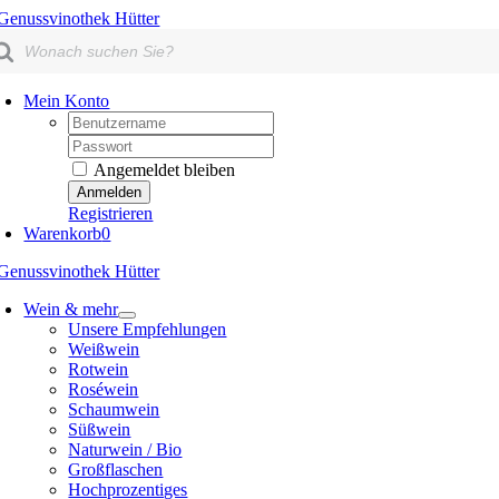
Skip
oducts
to
arch
content
Mein Konto
Username:
Passwort:
Angemeldet bleiben
Registrieren
Warenkorb
0
Wein & mehr
Unsere Empfehlungen
Weißwein
Rotwein
Roséwein
Schaumwein
Süßwein
Naturwein / Bio
Großflaschen
Hochprozentiges