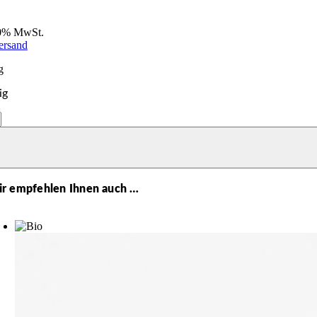
10% MwSt.
ersand
g
ig
nuss
r empfehlen Ihnen auch …