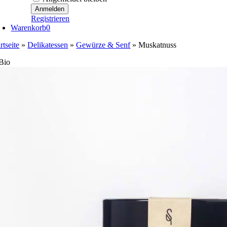
Registrieren
Warenkorb
0
rtseite
»
Delikatessen
»
Gewürze & Senf
»
Muskatnuss