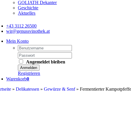
GOLIATH Dekanter
Geschichte
Aktuelles
+43 3112 26500
wir@genussvinothek.at
Mein Konto
Angemeldet bleiben
Registrieren
0
Warenkorb
rtseite
»
Delikatessen
»
Gewürze & Senf
»
Fermentierter Kampotpfeffe