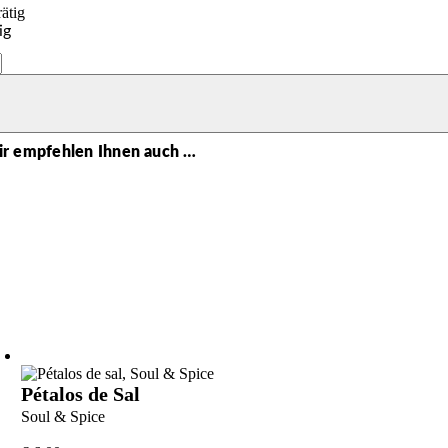
ätig
ig
tierter
pfeffer
r empfehlen Ihnen auch …
Pétalos de Sal
Soul & Spice