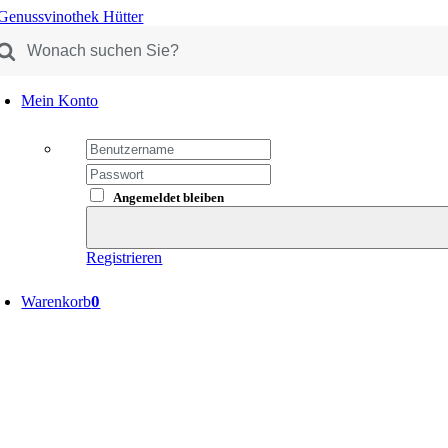
Skip
oducts
to
arch
content
Mein Konto
Angemeldet bleiben
Registrieren
0
Warenkorb