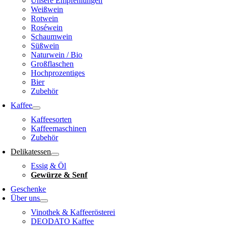
Unsere Empfehlungen
Weißwein
Rotwein
Roséwein
Schaumwein
Süßwein
Naturwein / Bio
Großflaschen
Hochprozentiges
Bier
Zubehör
Kaffee
Kaffeesorten
Kaffeemaschinen
Zubehör
Delikatessen
Essig & Öl
Gewürze & Senf
Geschenke
Über uns
Vinothek & Kaffeerösterei
DEODATO Kaffee