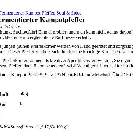
ermentierter Kampotpfeffer
ul & Spice
htung, Suchtgefahr! Einmal probiert und man kann nicht genug davon 
richten eine unvergleichliche Raffinesse verleiht.
e jungen grünen Pfefferkörner werden von Hand geerntet und sorgfältig
nelt. Dieser Pfeffer zeichnet sich durch seine knackige Konsistenz au
e Pfefferkörner können als kreativer Aperitif serviert werden. Sie eig
esem Pfeffer einen überraschenden Twist. Wichtiger Hinweis: Der Pfeff
taten: Kampot Pfeffer*, Salz. (*) Nicht-EU-Landwirtschaft. Öko-DE-
60 g
halt
Ja
Bio
0
0% MwSt.
zzgl.
Versand
(
€
17,33
/ 100 g)