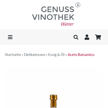
Skip
to
content
Toggle
Navigation
WEIN & MEHR
Startseite
»
Delikatessen
»
Essig & Öl
»
Aceto Balsamico
KAFFEE
DELIKATESSEN
GESCHENKE