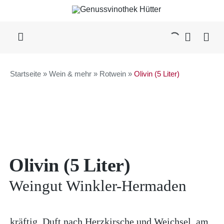
Skip
to
content
Toggle
Navigation
WEIN & MEHR
Startseite
»
Wein & mehr
»
Rotwein
»
Olivin (5 Liter)
KAFFEE
DELIKATESSEN
Olivin (5 Liter)
GESCHENKE
Weingut Winkler-Hermaden
ÜBER UNS
kräftig, Duft nach Herzkirsche und Weichsel, am