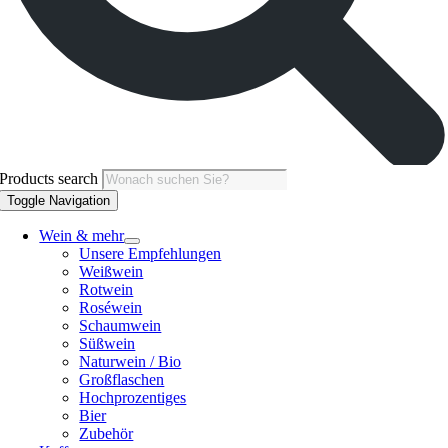
Products search
Toggle Navigation
Wein & mehr
Unsere Empfehlungen
Weißwein
Rotwein
Roséwein
Schaumwein
Süßwein
Naturwein / Bio
Großflaschen
Hochprozentiges
Bier
Zubehör