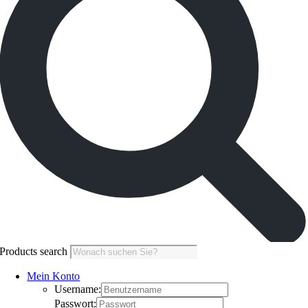
Products search
Mein Konto
Username:
Passwort: