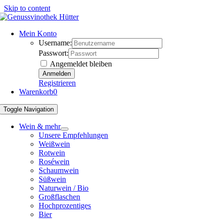
Skip to content
Mein Konto
Username:
Passwort:
Angemeldet bleiben
Registrieren
Warenkorb
0
Toggle Navigation
Wein & mehr
Unsere Empfehlungen
Weißwein
Rotwein
Roséwein
Schaumwein
Süßwein
Naturwein / Bio
Großflaschen
Hochprozentiges
Bier