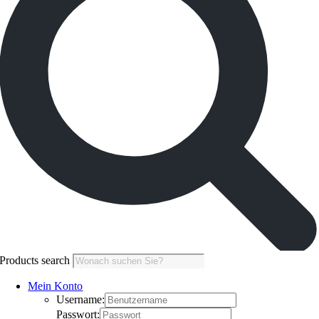
Products search
Mein Konto
Username:
Passwort: