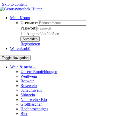
Skip to content
Mein Konto
Username:
Passwort:
Angemeldet bleiben
Registrieren
Warenkorb
0
Toggle Navigation
Wein & mehr
Unsere Empfehlungen
Weißwein
Rotwein
Roséwein
Schaumwein
Süßwein
Naturwein / Bio
Großflaschen
Hochprozentiges
Bier