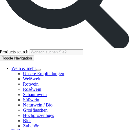
Products search
Toggle Navigation
Wein & mehr
Unsere Empfehlungen
Weißwein
Rotwein
Roséwein
Schaumwein
Süßwein
Naturwein / Bio
Großflaschen
Hochprozentiges
Bier
Zubehör